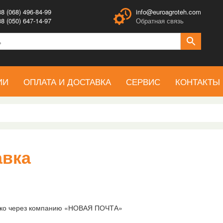
8 (068) 496-84-99
info@euroagroteh.com
8 (050) 647-14-97
Обратная связь
ИИ
ОПЛАТА И ДОСТАВКА
СЕРВИС
КОНТАКТЫ
авка
лько через компанию «НОВАЯ ПОЧТА»