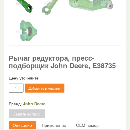
Рычаг редуктора, пресс-
подборщик John Deere, E38735
Цену уточняйте
Количество
Добавить в корзину
товара
Рычаг
редуктора,
Бренд:
John Deere
пресс-
Задать вопрос
подборщик
John
Описание
Применение
OEM номер
Deere,