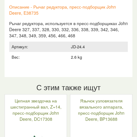
E38735
Описание - Рычаг редуктора, пресс-подборщик John
Deere, E38735
Рычаг редуктора, используется в пресс-подборщиках John
Deere 327, 337, 328, 330, 332, 336, 338, 339, 342, 346,
347, 348, 349, 359, 456, 466, 468
Артикул:
JD-24.4
Вес:
2.6 kg
С этим также ищут
Цепная звездочка на
Язычок узловязателя
шестигранный вал, Z=14,
вязального аппарата,
пресс-подборщик John
пресс-подборщик John
Deere, DC17308
Deere, BP13688