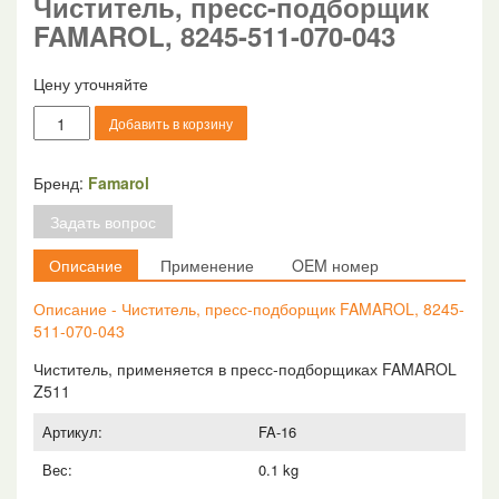
Чиститель, пресс-подборщик
FAMAROL, 8245-511-070-043
Цену уточняйте
Количество
Добавить в корзину
товара
Чиститель,
пресс-
Бренд:
Famarol
подборщик
Задать вопрос
FAMAROL,
8245-
Описание
Применение
OEM номер
511-
070-
Описание - Чиститель, пресс-подборщик FAMAROL, 8245-
043
511-070-043
Чиститель, применяется в пресс-подборщиках FAMAROL
Z511
Артикул:
FA-16
Вес:
0.1 kg