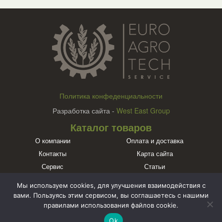
Политика конфеденциальности
Разработка сайта -
West East Group
Каталог товаров
О компании
Оплата и доставка
Контакты
Карта сайта
Сервис
Статьи
Бренды
Мы используем cookies, для улучшения взаимодействия с
Познакомьтесь с нами в социальных сетях
вами. Пользуясь этим сервисом, вы соглашаетесь с нашими
правилами использования файлов cookie.
Ok