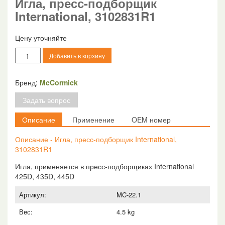
Игла, пресс-подборщик
International, 3102831R1
Цену уточняйте
Количество
Добавить в корзину
товара
Игла,
пресс-
Бренд:
McCormick
подборщик
Задать вопрос
International,
3102831R1
Описание
Применение
OEM номер
Описание - Игла, пресс-подборщик International,
3102831R1
Игла, применяется в пресс-подборщиках International
425D, 435D, 445D
Артикул:
MC-22.1
Вес:
4.5 kg