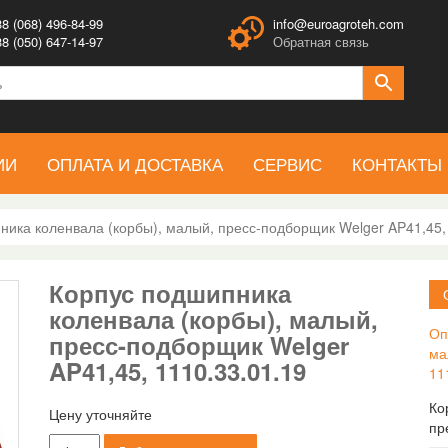
8 (068) 496-84-99
info@euroagroteh.com
8 (050) 647-14-97
Обратная связь
ИИ
ОПЛАТА И ДОСТАВКА
СЕРВИС
КОНТАКТЫ
ника коленвала (корбы), малый, пресс-подборщик Welger AP41,45,
Корпус подшипника
коленвала (корбы), малый,
Оп
пресс-подборщик Welger
ма
AP41,45, 1110.33.01.19
11
Ко
Цену уточняйте
пр
Количество