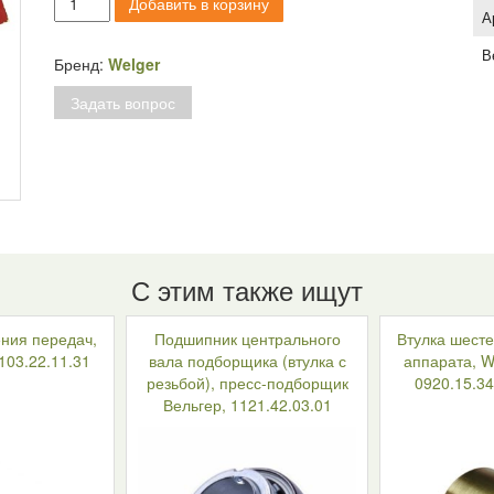
Добавить в корзину
товара
А
Корпус
В
подшипника
Бренд:
Welger
коленвала
Задать вопрос
(корбы),
малый,
пресс-
подборщик
Welger
AP41,45,
1110.33.01.19
С этим также ищут
ния передач,
Подшипник центрального
Втулка шесте
103.22.11.31
вала подборщика (втулка с
аппарата, W
резьбой), пресс-подборщик
0920.15.34
Вельгер, 1121.42.03.01