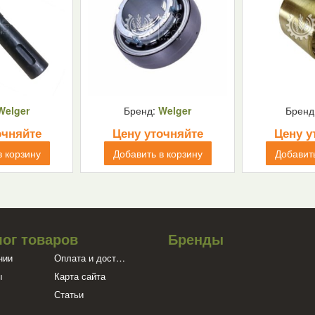
Welger
Бренд:
Welger
Бренд
очняйте
Цену уточняйте
Цену у
в корзину
Добавить в корзину
Добавить
лог товаров
Бренды
нии
Оплата и доставка
ы
Карта сайта
Статьи