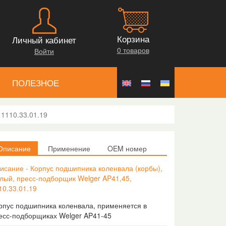
Корзина
Личный кабинет
0 товаров
Войти
ПОЛЕЗНОЕ
 1110.33.01.19
Описание
Применение
OEM номер
исание - Корпус подшипника коленвала (корбы),
лый, пресс-подборщик Welger AP41,45,
10.33.01.19
рпус подшипника коленвала, применяется в
есс-подборщиках Welger AP41-45