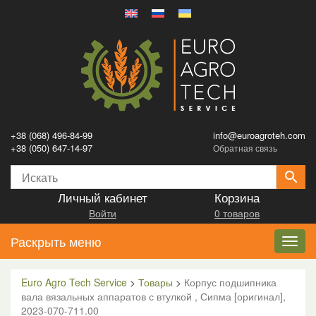
+38 (068) 496-84-99
info@euroagroteh.com
+38 (050) 647-14-97
Обратная связь
Личный кабинет
Корзина
Войти
0 товаров
Раскрыть меню
Toggl
navig
Euro Agro Tech Service
>
Товары
>
Корпус подшипника
вала вязальных аппаратов с втулкой , Сипма [оригинал],
2023-070-711.00