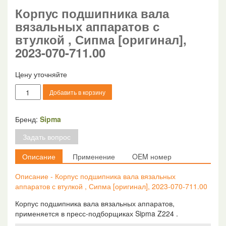
Корпус подшипника вала
вязальных аппаратов с
втулкой , Сипма [оригинал],
2023-070-711.00
Цену уточняйте
Количество
Добавить в корзину
товара
Корпус
подшипника
Бренд:
Sipma
вала
Задать вопрос
вязальных
аппаратов
Описание
Применение
OEM номер
с
втулкой
Описание - Корпус подшипника вала вязальных
,
аппаратов с втулкой , Сипма [оригинал], 2023-070-711.00
Сипма
[оригинал],
Корпус подшипника вала вязальных аппаратов,
2023-
применяется в пресс-подборщиках Sipma Z224 .
070-