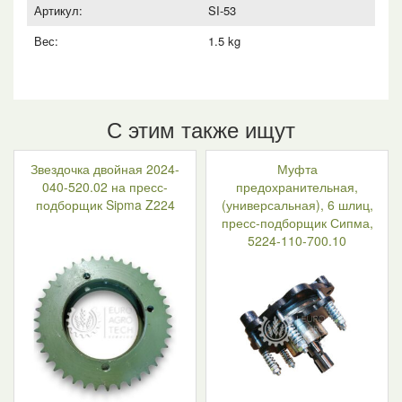
711.00
Артикул:
SI-53
Вес:
1.5 kg
С этим также ищут
Звездочка двойная 2024-
Муфта
040-520.02 на пресс-
предохранительная,
подборщик Sipma Z224
(универсальная), 6 шлиц,
пресс-подборщик Сипма,
5224-110-700.10