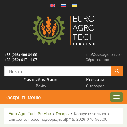
+38 (068) 496-84-99
info@euroagroteh.com
+38 (050) 647-14-97
Обратная связь
Личный кабинет
Корзина
Войти
0 товаров
Раскрыть меню
Toggl
navig
Euro Agro Tech Service
>
Товары
>
Корпус вязального
аппарата, пресс-подборщик Sipma, 2026-070-560.00