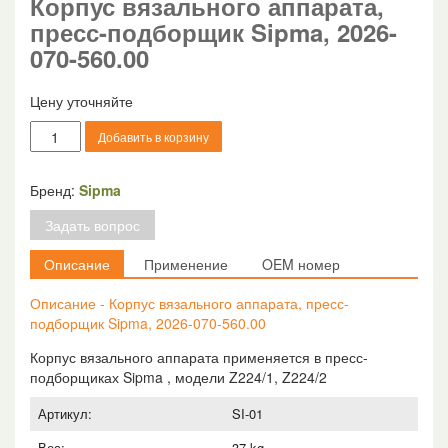
Корпус вязального аппарата,
пресс-подборщик Sipma, 2026-
070-560.00
Цену уточняйте
Количество
Добавить в корзину
товара
Корпус
вязального
Бренд:
Sipma
аппарата,
Задать вопрос
пресс-
подборщик
Описание
Применение
OEM номер
Sipma,
2026-
Описание - Корпус вязального аппарата, пресс-
070-
подборщик Sipma, 2026-070-560.00
560.00
Корпус вязального аппарата применяется в пресс-
подборщиках Sipma , модели Z224/1, Z224/2
Артикул:
SI-01
Вес:
37 kg