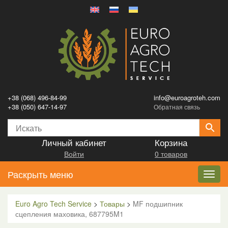
+38 (068) 496-84-99
info@euroagroteh.com
+38 (050) 647-14-97
Обратная связь
Личный кабинет
Корзина
Войти
0 товаров
Раскрыть меню
Toggl
navig
Euro Agro Tech Service
>
Товары
>
MF подшипник
сцепления маховика, 687795M1