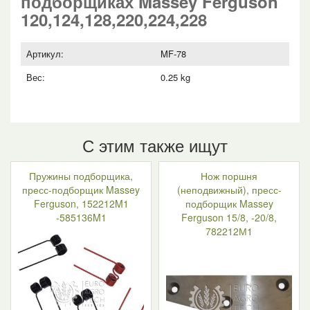
подборщиках Massey Ferguson
120,124,128,220,224,228
Артикул:
MF-78
Вес:
0.25 kg
С этим также ищут
Пружины подборщика,
Нож поршня
пресс-подборщик Massey
(неподвижный), пресс-
Ferguson, 152212M1
подборщик Massey
-585136M1
Ferguson 15/8, -20/8,
782212М1