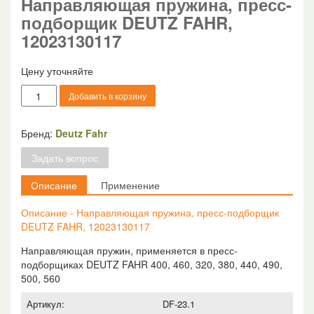
Направляющая пружина, пресс-
подборщик DEUTZ FAHR,
12023130117
Цену уточняйте
Количество
Добавить в корзину
товара
Направляющая
пружина,
Бренд:
Deutz Fahr
пресс-
Задать вопрос
подборщик
DEUTZ
Описание
Применение
FAHR,
12023130117
Описание - Направляющая пружина, пресс-подборщик
DEUTZ FAHR, 12023130117
Направляющая пружин, применяется в пресс-
подборщиках DEUTZ FAHR 400, 460, 320, 380, 440, 490,
500, 560
Артикул:
DF-23.1