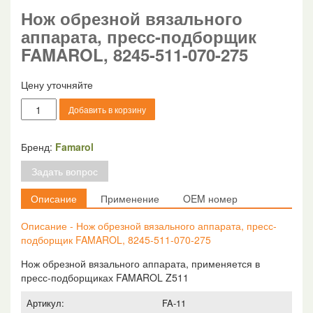
Нож обрезной вязального
аппарата, пресс-подборщик
FAMAROL, 8245-511-070-275
Цену уточняйте
Количество
Добавить в корзину
товара
Нож
обрезной
Бренд:
Famarol
вязального
Задать вопрос
аппарата,
пресс-
Описание
Применение
OEM номер
подборщик
FAMAROL,
Описание - Нож обрезной вязального аппарата, пресс-
8245-
подборщик FAMAROL, 8245-511-070-275
511-
070-
Нож обрезной вязального аппарата, применяется в
275
пресс-подборщиках FAMAROL Z511
Артикул:
FA-11