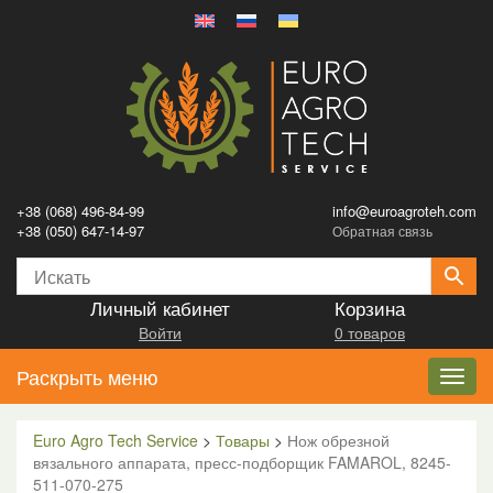
+38 (068) 496-84-99
info@euroagroteh.com
+38 (050) 647-14-97
Обратная связь
Личный кабинет
Корзина
Войти
0 товаров
Раскрыть меню
Toggl
navig
Euro Agro Tech Service
>
Товары
>
Нож обрезной
вязального аппарата, пресс-подборщик FAMAROL, 8245-
511-070-275