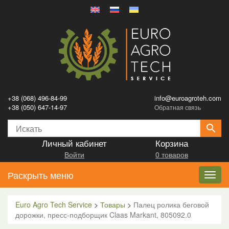
+38 (068) 496-84-99
info@euroagroteh.com
+38 (050) 647-14-97
Обратная связь
Личный кабинет
Корзина
Войти
0 товаров
Раскрыть меню
Toggl
navig
Euro Agro Tech Service
>
Товары
>
Палец ролика беговой
дорожки, пресс-подборщик Claas Markant, 805092.0