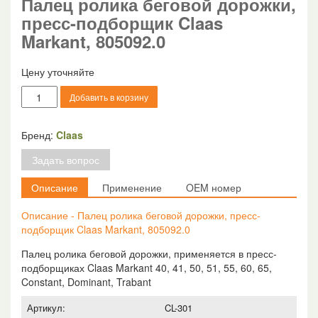
Палец ролика беговой дорожки,
пресс-подборщик Claas
Markant, 805092.0
Цену уточняйте
Количество
Добавить в корзину
товара
Палец
ролика
Бренд:
Claas
беговой
Задать вопрос
дорожки,
пресс-
Описание
Применение
OEM номер
подборщик
Claas
Описание - Палец ролика беговой дорожки, пресс-
Markant,
подборщик Claas Markant, 805092.0
805092.0
Палец ролика беговой дорожки, применяется в пресс-
подборщиках Claas Markant 40, 41, 50, 51, 55, 60, 65,
Constant, Dominant, Trabant
Артикул:
CL-301