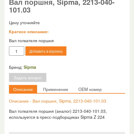
Вал поршня, Sipma, 2213-040-
101.03
Цену уточняйте
Краткое описание:
Вал толкателя поршня
Количество
Добавить в корзину
товара
Вал
поршня,
Бренд:
Sipma
Sipma,
Задать вопрос
2213-
040-
Описание
Применение
OEM номер
101.03
Описание - Вал поршня, Sipma, 2213-040-101.03
Вал толкателя поршня (аналог) 2213-040-101.03,
используется в пресс-подборщиках Sipma Z 224