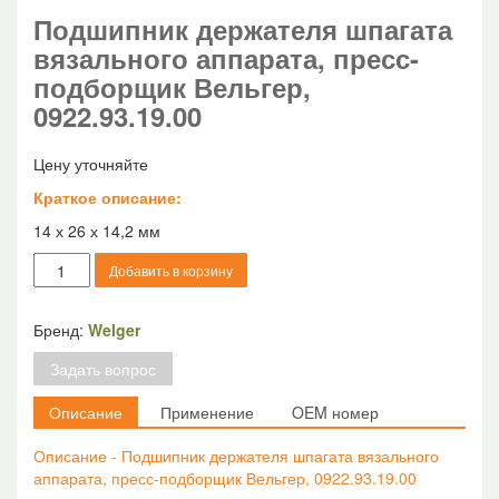
Подшипник держателя шпагата
вязального аппарата, пресс-
подборщик Вельгер,
0922.93.19.00
Цену уточняйте
Краткое описание:
14 х 26 х 14,2 мм
Количество
Добавить в корзину
товара
Подшипник
держателя
Бренд:
Welger
шпагата
Задать вопрос
вязального
аппарата,
Описание
Применение
OEM номер
пресс-
подборщик
Описание - Подшипник держателя шпагата вязального
Вельгер,
аппарата, пресс-подборщик Вельгер, 0922.93.19.00
0922.93.19.00