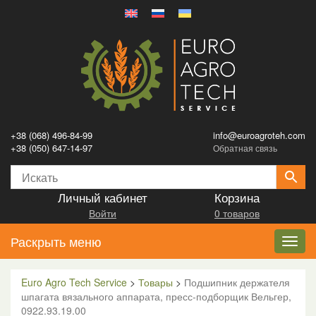
+38 (068) 496-84-99
info@euroagroteh.com
+38 (050) 647-14-97
Обратная связь
Личный кабинет
Корзина
Войти
0 товаров
Раскрыть меню
Toggl
navig
Euro Agro Tech Service
>
Товары
>
Подшипник держателя
шпагата вязального аппарата, пресс-подборщик Вельгер,
0922.93.19.00