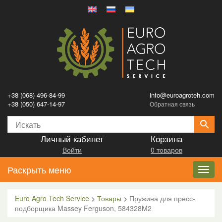
+38 (068) 496-84-99
info@euroagroteh.com
+38 (050) 647-14-97
Обратная связь
Личный кабинет
Корзина
Войти
0 товаров
Раскрыть меню
Toggl
navig
Euro Agro Tech Service
>
Товары
>
Пружина для пресс-
подборщика Massey Ferguson, 584328M2