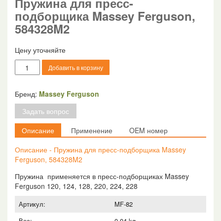
Пружина для пресс-
подборщика Massey Ferguson,
584328M2
Цену уточняйте
Количество
Добавить в корзину
товара
Пружина
для
Бренд:
Massey Ferguson
пресс-
Задать вопрос
подборщика
Massey
Описание
Применение
OEM номер
Ferguson,
584328M2
Описание - Пружина для пресс-подборщика Massey
Ferguson, 584328M2
Пружина применяется в пресс-подборщиках Massey
Ferguson 120, 124, 128, 220, 224, 228
Артикул:
MF-82
Вес:
0.04 kg