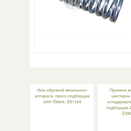
Нож обрезной вязального
Пружина м
аппарата, пресс-подборщик
шестерни
John Deere, E61164
иглодержате
подборщик J
E39