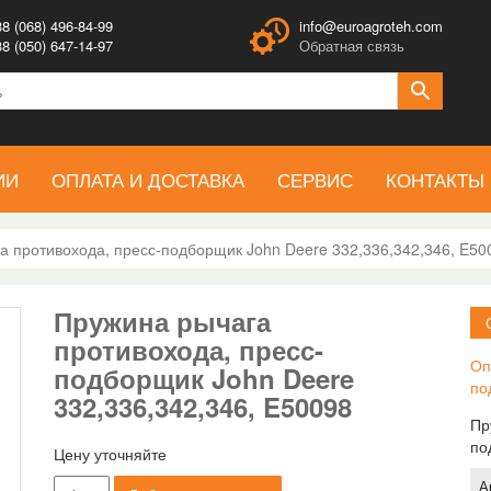
8 (068) 496-84-99
info@euroagroteh.com
8 (050) 647-14-97
Обратная связь
ИИ
ОПЛАТА И ДОСТАВКА
СЕРВИС
КОНТАКТЫ
а противохода, пресс-подборщик John Deere 332,336,342,346, E50
Пружина рычага
противохода, пресс-
Оп
подборщик John Deere
по
332,336,342,346, E50098
Пр
по
Цену уточняйте
Количество
А