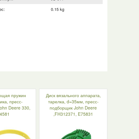
ес:
0.15 kg
ющая пружин
Диск вязального аппарата,
ка, пресс-
тарелка, d=35мм, пресс-
ohn Deere 330,
подборщик John Deere
4581
,FH312371, E75831