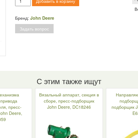
Добавить в корзину
товара
В
Пружина
рычага
Бренд:
John Deere
противохода,
Задать вопрос
пресс-
подборщик
John
Deere
332,336,342,346,
E50098
С этим также ищут
еханизма
Вязальный аппарат, секция в
Направля
 привода
сборе, пресс-подборщик
подборщи
ля, пресс-
John Deere, DC18246
подборщик J
ohn Deere,
E6
059