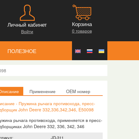
Корзина
Личный кабинет
0 товаров
Войти
ПОЛЕЗНОЕ
098
Описание
Применение
OEM номер
исание - Пружина рычага противохода, пресс-
дборщик John Deere 332,336,342,346, E50098
ужина рычага противохода, применяется в пресс-
дборщиках John Deere 332, 336, 342, 346
ртикул:
JD-311