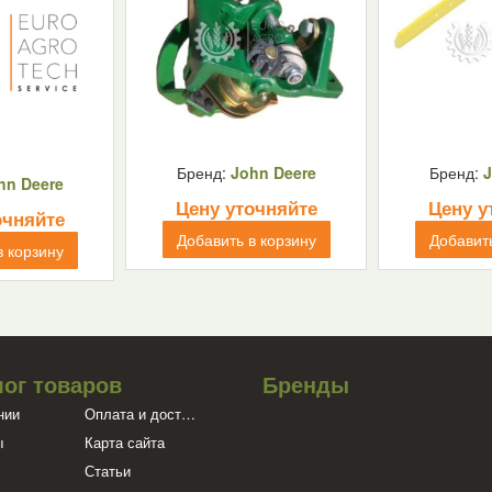
Бренд:
John Deere
Бренд:
J
hn Deere
Цену уточняйте
Цену у
очняйте
Добавить в корзину
Добавить
в корзину
лог товаров
Бренды
нии
Оплата и доставка
ы
Карта сайта
Статьи