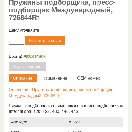
Пружины подборщика, пресс-
подборщик Международный,
726844R1
Цену уточняйте
Количество
Добавить в корзину
товара
Пружины
подборщика,
Бренд:
McCormick
пресс-
Задать вопрос
подборщик
Международный,
Описание
Применение
OEM номер
726844R1
Описание - Пружины подборщика, пресс-подборщик
Международный, 726844R1
Пружины подборщика применяются в пресс-подборщиках
International 420, 422, 430, 440, 445
Артикул:
MC-23
Вес:
0.23 kg