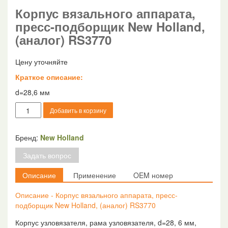
Корпус вязального аппарата,
пресс-подборщик New Holland,
(аналог) RS3770
Цену уточняйте
Краткое описание:
d=28,6 мм
Количество
Добавить в корзину
товара
Корпус
вязального
Бренд:
New Holland
аппарата,
Задать вопрос
пресс-
подборщик
Описание
Применение
OEM номер
New
Holland,
Описание - Корпус вязального аппарата, пресс-
(аналог)
подборщик New Holland, (аналог) RS3770
RS3770
Корпус узловязателя, рама узловязателя, d=28, 6 мм,