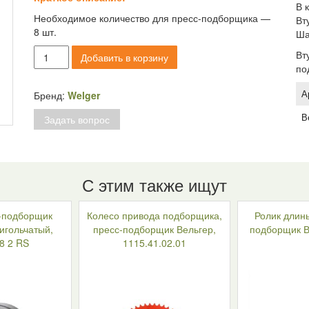
В 
Необходимое количество для пресс-подборщика —
Вт
8 шт.
Ша
Количество
Вт
Добавить в корзину
товара
по
Втулка
карданного
А
Бренд:
Welger
вала
В
Задать вопрос
с
шариками
,
пресс-
подборщик
С этим также ищут
Welger,
1121.41.04.05,
с-подборщик
Колесо привода подборщика,
Ролик длины
0922.96.27.00
игольчатый,
пресс-подборщик Вельгер,
подборщик В
8 2 RS
1115.41.02.01