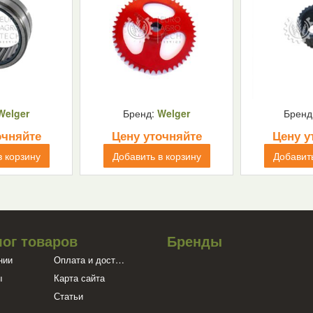
Welger
Бренд:
Welger
Бренд
очняйте
Цену уточняйте
Цену у
в корзину
Добавить в корзину
Добавить
лог товаров
Бренды
нии
Оплата и доставка
ы
Карта сайта
Статьи