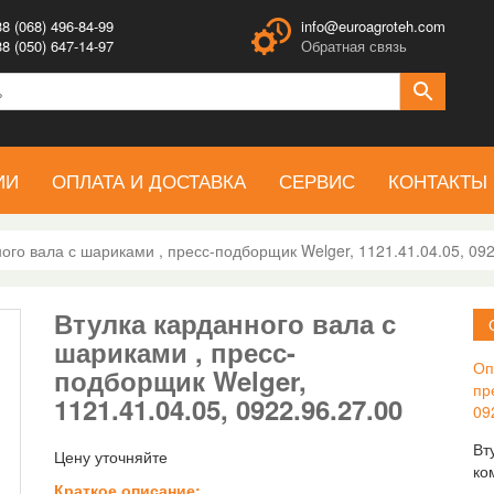
8 (068) 496-84-99
info@euroagroteh.com
8 (050) 647-14-97
Обратная связь
ИИ
ОПЛАТА И ДОСТАВКА
СЕРВИС
КОНТАКТЫ
ого вала с шариками , пресс-подборщик Welger, 1121.41.04.05, 092
Втулка карданного вала с
шариками , пресс-
Оп
подборщик Welger,
пр
1121.41.04.05, 0922.96.27.00
09
Вт
Цену уточняйте
ко
Краткое описание: