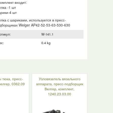
комплект входит:
улка -1 шт
рики-4 шт
улка с шариками, используется в пресс-
дборщиках Welger AP42-52-53-63-530-630
ртикул:
W-141.1
ес:
0.4 kg
 тюка, пресс-
Узловязатель вязального
елгер, 0362.09
аппарата, пресс-подборщик
Велгер, комплект,
1240.23.03.00