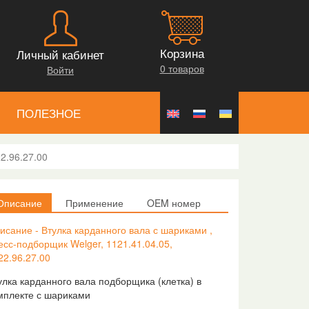
Корзина
Личный кабинет
0 товаров
Войти
ПОЛЕЗНОЕ
2.96.27.00
Описание
Применение
OEM номер
исание - Втулка карданного вала с шариками ,
есс-подборщик Welger, 1121.41.04.05,
22.96.27.00
улка карданного вала подборщика (клетка) в
мплекте с шариками