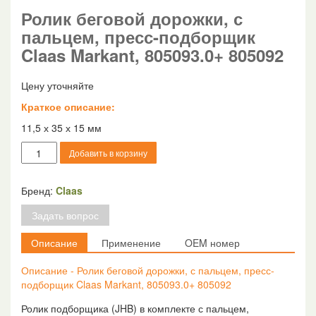
Ролик беговой дорожки, с
пальцем, пресс-подборщик
Claas Markant, 805093.0+ 805092
Цену уточняйте
Краткое описание:
11,5 х 35 х 15 мм
Количество
Добавить в корзину
товара
Ролик
беговой
Бренд:
Claas
дорожки,
Задать вопрос
с
пальцем,
Описание
Применение
OEM номер
пресс-
подборщик
Описание - Ролик беговой дорожки, с пальцем, пресс-
Claas
подборщик Claas Markant, 805093.0+ 805092
Markant,
805093.0+
Ролик подборщика (JHB) в комплекте с пальцем,