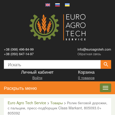
+38 (068) 496-84-99
info@euroagroteh.com
+38 (050) 647-14-97
Обратная связь
Личный кабинет
Корзина
Войти
0 товаров
Раскрыть меню
Toggl
navig
Euro Agro Tech Service
>
Товары
>
Ролик беговой дорожки,
с пальцем, пресс-подборщик Claas Markant, 805093.0+
805092