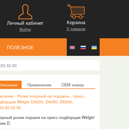
Корзина
Личный кабинет
0 товаров
Войти
ПОЛЕЗНОЕ
.50.32.00
Описание
Применение
OEM номер
исание - Ролик опорный на поршень , пресс-
дборщик Welger D4000, D4050, D6000,
24.50.32.00
орный ролик поршня на пресс-подборщик Welger
рии D