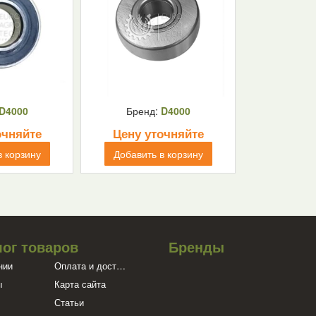
D4000
Бренд:
D4000
очняйте
Цену уточняйте
в корзину
Добавить в корзину
лог товаров
Бренды
нии
Оплата и доставка
ы
Карта сайта
Статьи