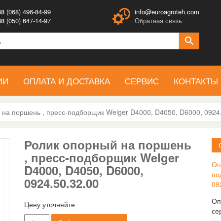
8 (068) 496-84-99
info@euroagroteh.com
8 (050) 647-14-97
Обратная связь
ИИ
ОПЛАТА И ДОСТАВКА
СЕРВИС
КОНТАКТЫ
 на поршень , пресс-подборщик Welger D4000, D4050, D6000, 0924
Ролик опорный на поршень
, пресс-подборщик Welger
Оп
D4000, D4050, D6000,
по
0924.50.32.00
09
Оп
Цену уточняйте
се
Количество