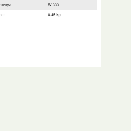
ртикул:
W-333
ес:
0.45 kg