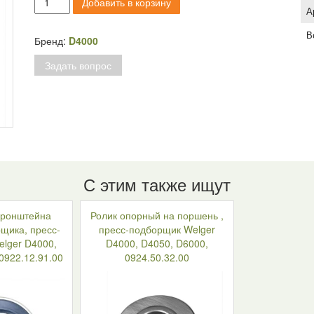
Добавить в корзину
товара
А
Ролик
В
опорный
Бренд:
D4000
на
Задать вопрос
поршень
,
пресс-
подборщик
Welger
D4000,
D4050,
D6000,
0924.50.32.00
С этим также ищут
кронштейна
Ролик опорный на поршень ,
щика, пресс-
пресс-подборщик Welger
lger D4000,
D4000, D4050, D6000,
0922.12.91.00
0924.50.32.00