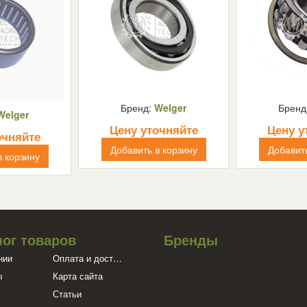
Бренд:
Welger
Бренд
Welger
Цену уточняйте
Цену у
очняйте
Добавить в корзину
Добавить
в корзину
лог товаров
Бренды
нии
Оплата и доставка
ы
Карта сайта
Статьи