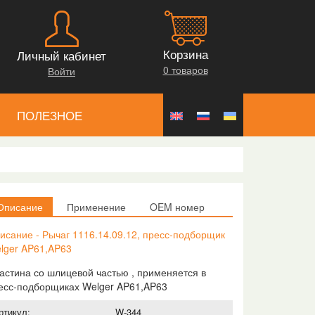
Корзина
Личный кабинет
0 товаров
Войти
ПОЛЕЗНОЕ
Описание
Применение
OEM номер
исание - Рычаг 1116.14.09.12, пресс-подборщик
lger AP61,AP63
астина со шлицевой частью , применяется в
есс-подборщиках Welger AP61,AP63
ртикул:
W-344