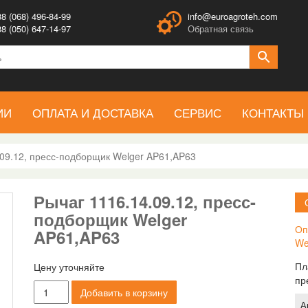
8 (068) 496-84-99
info@euroagroteh.com
8 (050) 647-14-97
Обратная связь
ИИ
ОПЛАТА И ДОСТАВКА
СЕРВИС
КОНТАКТЫ
.09.12, пресс-подборщик Welger AP61,AP63
Рычаг 1116.14.09.12, пресс-
подборщик Welger
Оп
AP61,AP63
We
Пл
Цену уточняйте
пр
Количество
Добавить в корзину
товара
А