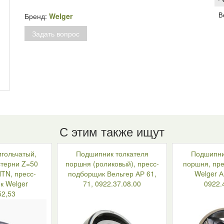
Рычаг
1116.14.09.12,
В
Бренд:
Welger
пресс-
Задать вопрос
подборщик
Welger
AP61,AP63
С этим также ищут
гольчатый,
Подшипник толкателя
Подшипни
терни Z=50
поршня (роликовый), пресс-
поршня, пр
NTN, пресс-
подборщик Вельгер АР 61,
Welger А
к Welger
71, 0922.37.08.00
0922.
52,53