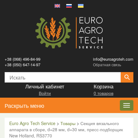
+38 (068) 496-84-99
info@euroagroteh.com
+38 (050) 647-14-97
Обратная связь
Личный кабинет
Корзина
Войти
0 товаров
Раскрыть меню
Toggl
navig
Euro Agro Tech Service
>
Товары
>
Секция вязального
аппарата в сборе, d=28 мм, d=30 мм, пресс-подборщик
New Holland, RS3770