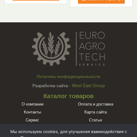
Политика конфеденциальности
Разработка сайта -
West East Group
Каталог товаров
О компании
Оплата и доставка
Контакты
Карта сайта
Сервис
Статьи
Бренды
Мы используем cookies, для улучшения взаимодействия с
Познакомьтесь с нами в социальных сетях