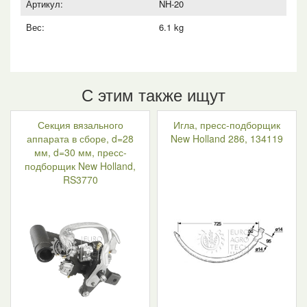
RS3770
Артикул:
NH-20
Вес:
6.1 kg
С этим также ищут
Секция вязального
Игла, пресс-подборщик
аппарата в сборе, d=28
New Holland 286, 134119
мм, d=30 мм, пресс-
подборщик New Holland,
RS3770