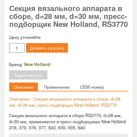
Секция вязального аппарата в
сборе, d=28 мм, d=30 мм, пресс-
подборщик New Holland, RS3770
Цену уточняйте
Количество
Добавить в корзину
товара
Секция
вязального
Бренд:
New Holland
аппарата
Задать вопрос
в
сборе,
Описание
Применение
OEM номер
d=28
мм,
Описание - Секция вязального аппарата в сборе, d=28
d=30
мм, d=30 мм, пресс-подборщик New Holland, RS3770
мм,
пресс-
Секция вязального аппарата в сборе RS3770, d=28 мм,
подборщик
d=30 мм, применяется в пресс-подборщиках New Holland
New
276, 370, 376, 377, 920, 930, 935, 940
Holland,