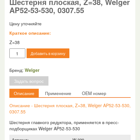
Шестерня плоская, Z=38, Welger
AP52-53-530, 0307.55
Цену уточняйте
Краткое описание:
Z=38
Количество
Добавить в корзину
товара
Шестерня
плоская,
Бренд:
Welger
Z=38,
Задать вопрос
Welger
AP52-
Описание
Применение
OEM номер
53-
530,
Описание - Шестерня плоская, Z=38, Welger AP52-53-530,
0307.55
0307.55
Шестерня главного редуктора, применяется в пресс-
подборщиках Welger AP52-53-530
Артикул:
W-339