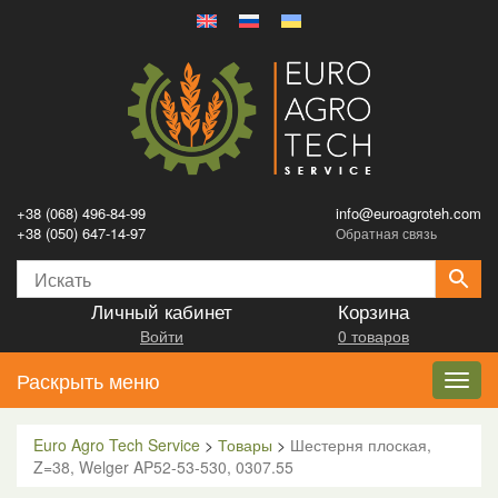
+38 (068) 496-84-99
info@euroagroteh.com
+38 (050) 647-14-97
Обратная связь
Личный кабинет
Корзина
Войти
0 товаров
Раскрыть меню
Toggl
navig
Euro Agro Tech Service
>
Товары
>
Шестерня плоская,
Z=38, Welger AP52-53-530, 0307.55