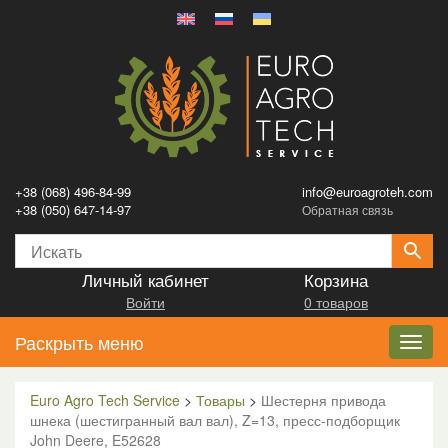
+38 (068) 496-84-99
info@euroagroteh.com
+38 (050) 647-14-97
Обратная связь
Личный кабинет
Корзина
Войти
0 товаров
Раскрыть меню
Toggl
navig
Euro Agro Tech Service
>
Товары
>
Шестерня привода
шнека (шестигранный вал вал), Z=13, пресс-подборщик
John Deere, E52628