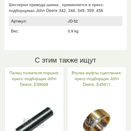
John
Шестерня привода шнека , применяется в пресс-
Deere,
подборщиках John Deere 342, 346, 349, 359, 456
E52628
Артикул:
JD-52
Вес:
0.9 kg
С этим также ищут
Палец толкателя поршня,
Втулка муфты сцепления,
пресс-подборщик John
пресс-подборщик John
Deere, E39069
Deere, E45511