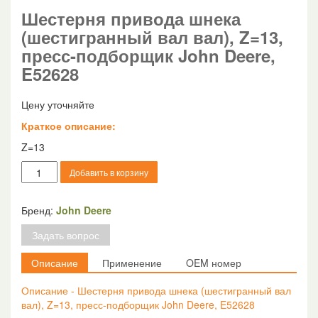
Шестерня привода шнека
(шестигранный вал вал), Z=13,
пресс-подборщик John Deere,
E52628
Цену уточняйте
Краткое описание:
Z=13
Количество
Добавить в корзину
товара
Шестерня
привода
Бренд:
John Deere
шнека
Задать вопрос
(шестигранный
вал
Описание
Применение
OEM номер
вал),
Z=13,
Описание - Шестерня привода шнека (шестигранный вал
пресс-
вал), Z=13, пресс-подборщик John Deere, E52628
подборщик