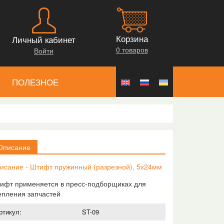
Корзина
Личный кабинет
0 товаров
Войти
ПОЛЕЗНОЕ
Описание
исание - Штифт пружинный (разрезной), 5х24мм
ифт применяется в пресс-подборщиках для
епления запчастей
ртикул:
ST-09