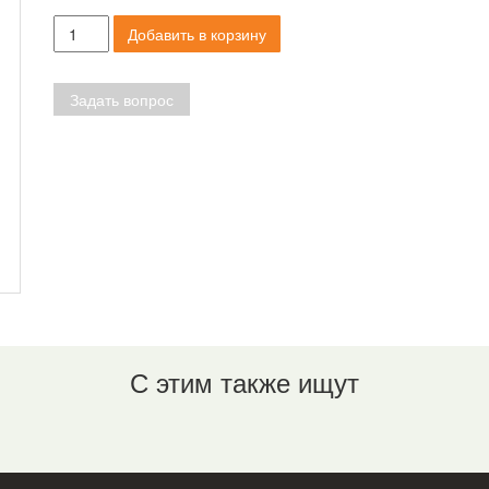
Количество
Добавить в корзину
товара
Штифт
пружинный
Задать вопрос
(разрезной),
5х24мм
С этим также ищут