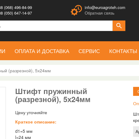
8 (068) 496-84-99
info@euroagroteh.com
8 (050) 647-14-97
Обратная связь
ИИ
ОПЛАТА И ДОСТАВКА
СЕРВИС
КОНТАКТЫ
ый (разрезной), 5х24мм
Штифт пружинный
(разрезной), 5х24мм
Оп
Цену уточняйте
Шт
кр
Краткое описание:
d1=5 мм
А
l=24 мм