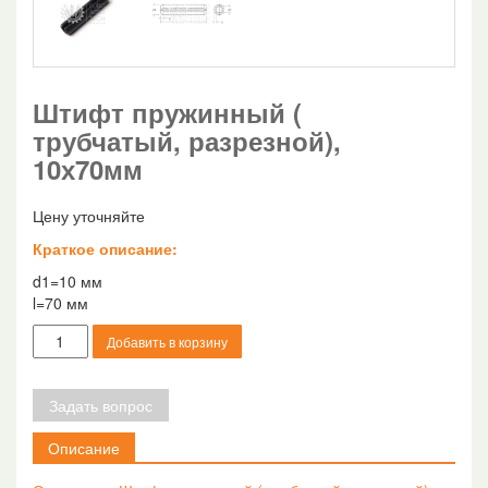
Штифт пружинный (
трубчатый, разрезной),
10х70мм
Цену уточняйте
Краткое описание:
d1=10 мм
l=70 мм
Количество
Добавить в корзину
товара
Штифт
пружинный
Задать вопрос
(
трубчатый,
Описание
разрезной),
10х70мм