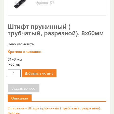
Штифт пружинный (
трубчатый, разрезной), 8х60мм
Цену уточняйте
Краткое описание:
d1=8 мм
l=60 мм
Количество
Добавить в корзину
товара
Штифт
пружинный
Задать вопрос
(
трубчатый,
Описание
разрезной),
8х60мм
Описание - Штифт пружинный ( трубчатый, разрезной),
8х60мм