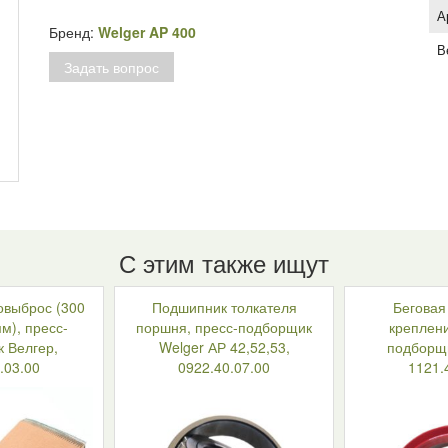
Стопор
А
шестерни
Бренд:
Welger AP 400
трещотки
В
Задать вопрос
подборщика
Вельгер,
0736.74
С этим также ищут
овыброс (300
Подшипник толкателя
Беговая
м), пресс-
поршня, пресс-подборщик
креплени
 Велгер,
Welger АР 42,52,53,
подборщи
.03.00
0922.40.07.00
1121.