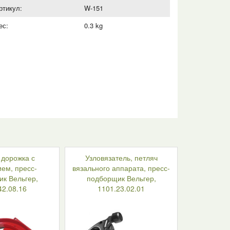
ртикул:
W-151
ес:
0.3 kg
 дорожка с
Узловязатель, петляч
ем, пресс-
вязального аппарата, пресс-
к Вельгер,
подборщик Вельгер,
42.08.16
1101.23.02.01