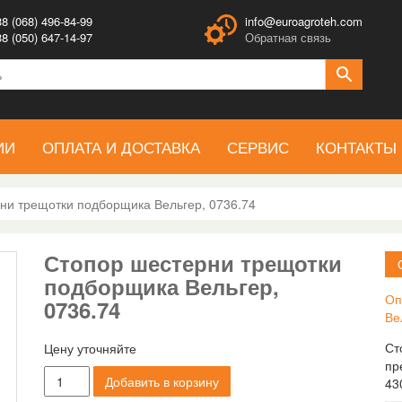
8 (068) 496-84-99
info@euroagroteh.com
8 (050) 647-14-97
Обратная связь
ИИ
ОПЛАТА И ДОСТАВКА
СЕРВИС
КОНТАКТЫ
ни трещотки подборщика Вельгер, 0736.74
Стопор шестерни трещотки
подборщика Вельгер,
Оп
0736.74
Ве
Ст
Цену уточняйте
пр
Количество
Добавить в корзину
43
товара