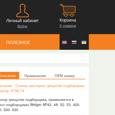
Корзина
Личный кабинет
0 товаров
Войти
ПОЛЕЗНОЕ
Описание
Применение
OEM номер
исание - Стопор шестерни трещотки подборщика
льгер, 0736.74
опор трещотки подборщика, применяется в
есс-подборщиках Welger AP42- 48- 52- 53- 400-
0- 500- 530