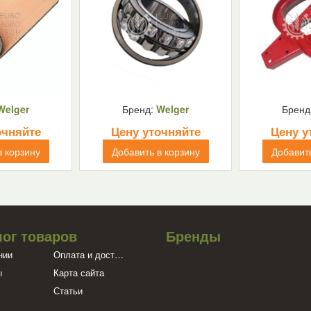
Welger
Бренд:
Welger
Бренд
очняйте
Цену уточняйте
Цену у
в корзину
Добавить в корзину
Добавить
лог товаров
Бренды
нии
Оплата и доставка
ы
Карта сайта
Статьи