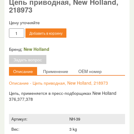
Цепь приводная, New Holland,
218973
Цену уточняйте
Количество
Добавить в корзину
товара
Цепь
приводная,
Бренд:
New Holland
New
Задать вопрос
Holland,
218973
Описание
Применение
OEM номер
Описание - Цепь приводная, New Holland, 218973
Цепь, применяется в пресс-подборщиках New Holland
376,377,378
Артикул:
NH-39
Вес:
3 kg