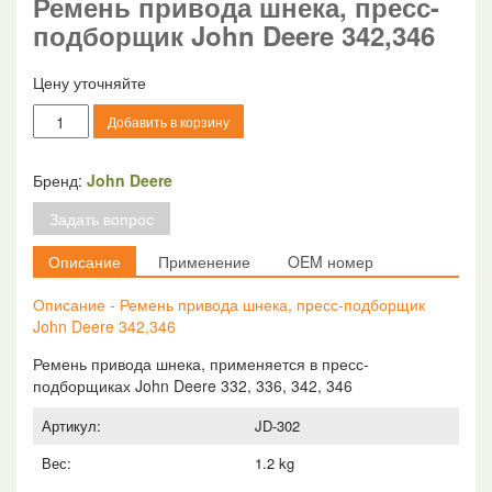
Ремень привода шнека, пресс-
подборщик John Deere 342,346
Цену уточняйте
Количество
Добавить в корзину
товара
Ремень
привода
Бренд:
John Deere
шнека,
Задать вопрос
пресс-
подборщик
Описание
Применение
OEM номер
John
Deere
Описание - Ремень привода шнека, пресс-подборщик
342,346
John Deere 342,346
Ремень привода шнека, применяется в пресс-
подборщиках John Deere 332, 336, 342, 346
Артикул:
JD-302
Вес:
1.2 kg