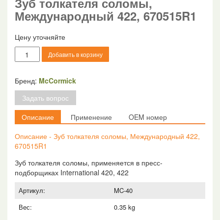
Зуб толкателя соломы,
Международный 422, 670515R1
Цену уточняйте
Количество
Добавить в корзину
товара
Зуб
толкателя
Бренд:
McCormick
соломы,
Задать вопрос
Международный
422,
Описание
Применение
OEM номер
670515R1
Описание - Зуб толкателя соломы, Международный 422,
670515R1
Зуб толкателя соломы, применяется в пресс-
подборщиках International 420, 422
Артикул:
MC-40
Вес:
0.35 kg