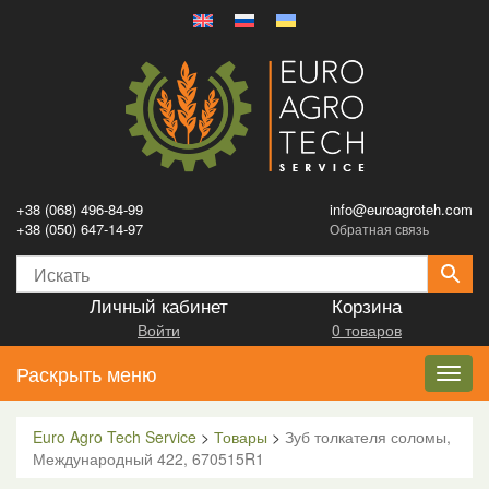
+38 (068) 496-84-99
info@euroagroteh.com
+38 (050) 647-14-97
Обратная связь
Личный кабинет
Корзина
Войти
0 товаров
Раскрыть меню
Toggl
navig
Euro Agro Tech Service
>
Товары
>
Зуб толкателя соломы,
Международный 422, 670515R1